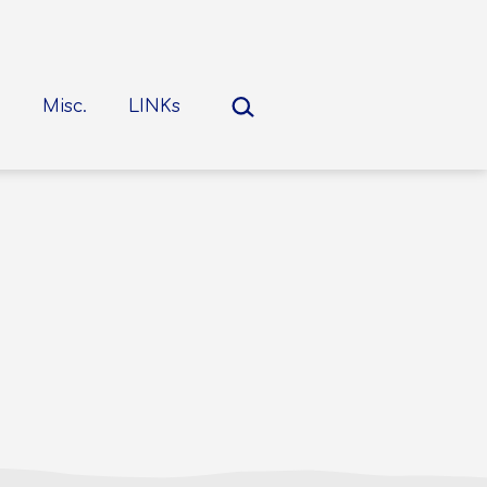
Suchen …
Misc.
LINKs
nü
nen