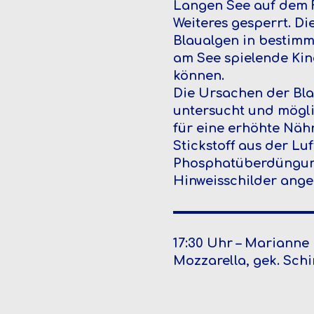
Langen See auf dem F
Weiteres gesperrt. D
Blaualgen in bestimm
am See spielende Kind
können.
Die Ursachen der Bl
untersucht und mögli
für eine erhöhte Näh
Stickstoff aus der Lu
Phosphatüberdüngung
Hinweisschilder angeb
17:30 Uhr – Marianne
Mozzarella, gek. Sch