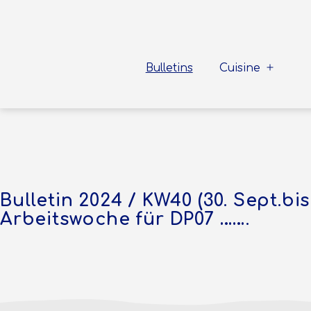
Zum
Inhalt
springen
Sea
To
Bulletins
Cuisine
Menü
Shore
öffnen
Bulletin 2024 / KW40 (30. Sept.bis
Arbeitswoche für DP07 …….