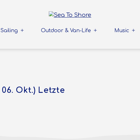
Sailing
Outdoor & Van-Life
Music
Menü
Menü
Me
öffnen
öffnen
öff
 06. Okt.) Letzte