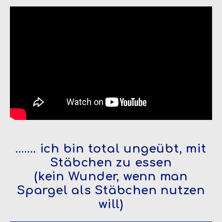
……. ich bin total ungeübt, mit
Stäbchen zu essen
(kein Wunder, wenn man
Spargel als Stäbchen nutzen
will)