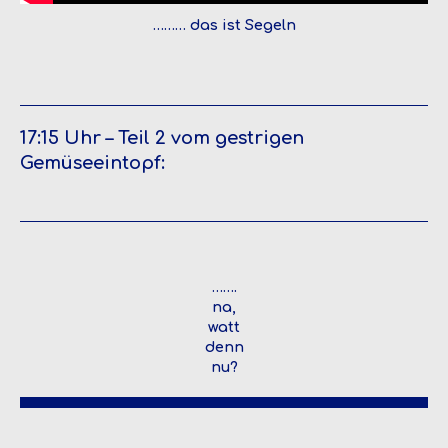
……… das ist Segeln
17:15 Uhr – Teil 2 vom gestrigen
Gemüseeintopf:
…….
na,
watt
denn
nu?