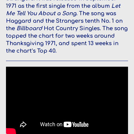
1971 as the first single from the album
Let
Me Tell You About a Song
. The song was
Haggard and the Strangers tenth No. 1 on
the
Billboard
Hot Country Singles. The song
topped the chart for two weeks around
Thanksgiving 1971, and spent 13 weeks in
the chart’s Top 40.