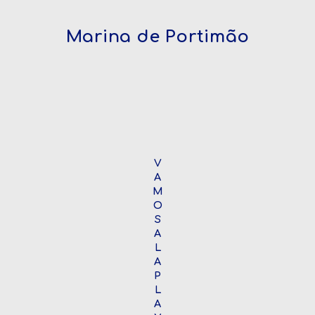
Marina de Portimão
V
A
M
O
S
A
L
A
P
L
A