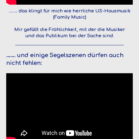
…….. das klingt für mich wie herrliche US-Hausmusik
(Family Music)
Mir gefällt die Fröhlichkeit, mit der die Musiker
und das Publikum bei der Sache sind.
……. und einige Segelszenen dürfen auch
nicht fehlen: