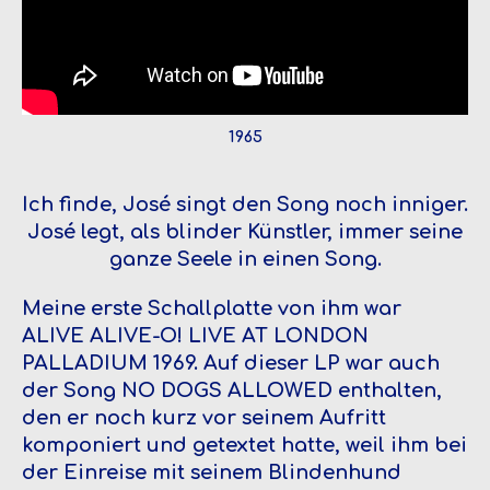
1965
Ich finde, José singt den Song noch inniger.
José legt, als blinder Künstler, immer seine
ganze Seele in einen Song.
Meine erste Schallplatte von ihm war
ALIVE ALIVE-O! LIVE AT LONDON
PALLADIUM 1969. Auf dieser LP war auch
der Song NO DOGS ALLOWED enthalten,
den er noch kurz vor seinem Aufritt
komponiert und getextet hatte, weil ihm bei
der Einreise mit seinem Blindenhund