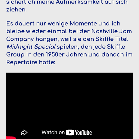
sicherlich meine Aufmerksamkeit auf sich
ziehen.
Es dauert nur wenige Momente und ich
bleibe wieder einmal bei der Nashville Jam
Company hängen, weil sie den Skiffle Titel
Midnight Special
spielen, den jede Skiffle
Group in den 1950er Jahren und danach im
Repertoire hatte: