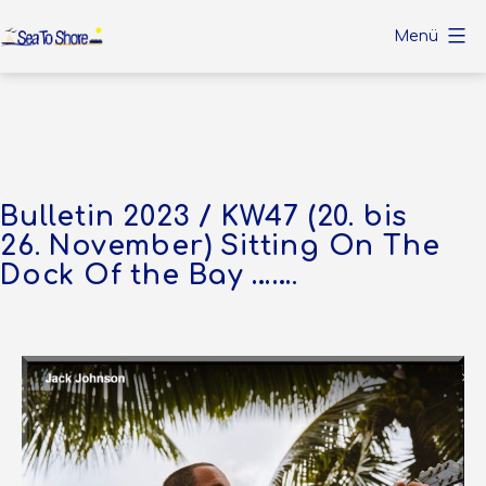
Zum
Menü
Inhalt
Sea
springen
To
Shore
Bulletin 2023 / KW47 (20. bis
26. November) Sitting On The
Dock Of the Bay …….