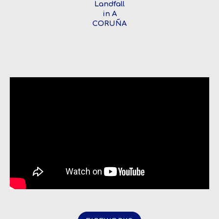
Landfall
in A
CORUÑA