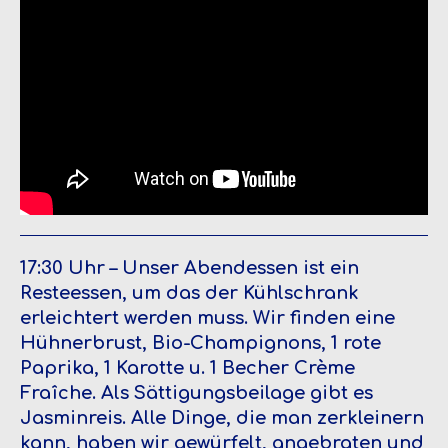
17:30 Uhr – Unser Abendessen ist ein
Resteessen, um das der Kühlschrank
erleichtert werden muss. Wir finden eine
Hühnerbrust, Bio-Champignons, 1 rote
Paprika, 1 Karotte u. 1 Becher Crème
Fraîche. Als Sättigungsbeilage gibt es
Jasminreis. Alle Dinge, die man zerkleinern
kann, haben wir gewürfelt, angebraten und