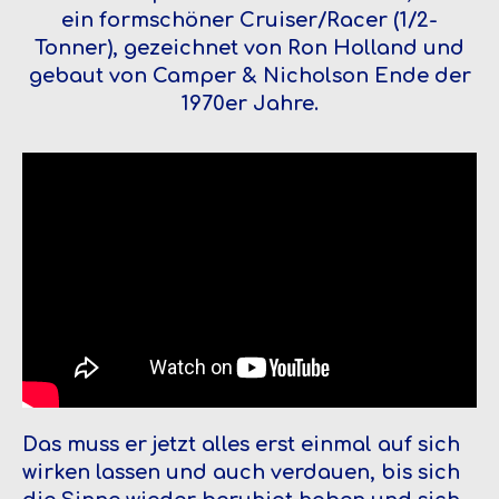
ein formschöner Cruiser/Racer (1/2-
Tonner), gezeichnet von Ron Holland und
gebaut von Camper & Nicholson Ende der
1970er Jahre.
Das muss er jetzt alles erst einmal auf sich
wirken lassen und auch verdauen, bis sich