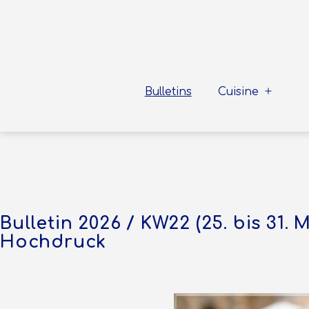
Zum
Inhalt
springen
Sea
To
Bulletins
Cuisine
Menü
Shore
öffnen
Bulletin 2026 / KW22 (25. bis 31. M
Hochdruck