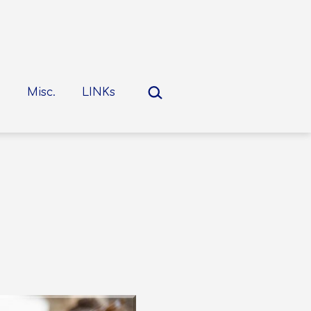
Suchen …
Misc.
LINKs
nü
nen