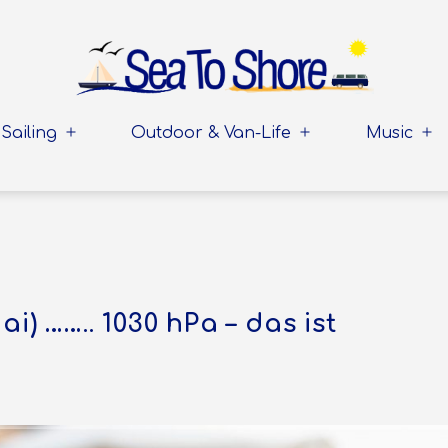
Sailing
Outdoor & Van-Life
Music
Menü
Menü
Me
öffnen
öffnen
öff
ai) …….. 1030 hPa – das ist