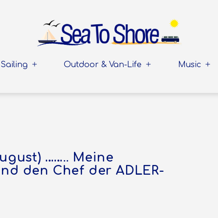
Sailing
Outdoor & Van-Life
Music
Menü
Menü
Me
öffnen
öffnen
öff
August) …….. Meine
nd den Chef der ADLER-