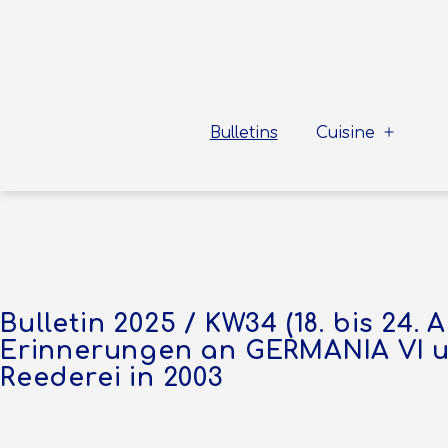
Zum
Inhalt
springen
Sea
To
Bulletins
Cuisine
Menü
Shore
öffnen
Bulletin 2025 / KW34 (18. bis 24. 
Erinnerungen an GERMANIA VI u
Reederei in 2003