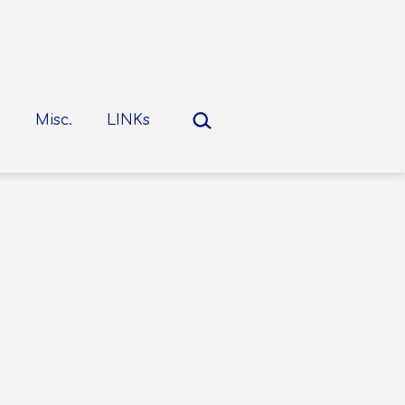
Suchen …
Misc.
LINKs
nü
nen