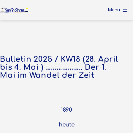
Zum
Menü
Inhalt
Sea
springen
To
Shore
Bulletin 2025 / KW18 (28. April
bis 4. Mai ) ……………….. Der 1.
Mai im Wandel der Zeit
1890
heute