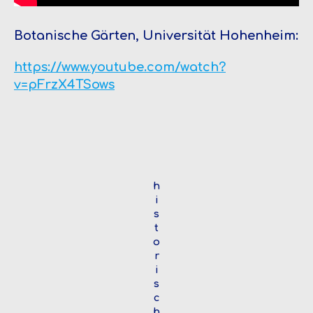
Botanische Gärten, Universität Hohenheim:
https://www.youtube.com/watch?
v=pFrzX4TSows
h
i
s
t
o
r
i
s
c
h