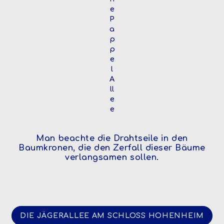
e
P
a
p
p
e
l
A
ll
e
e
Man beachte die Drahtseile in den
Baumkronen, die den Zerfall dieser Bäume
verlangsamen sollen.
DIE JÄGERALLEE AM SCHLOSS HOHENHEIM