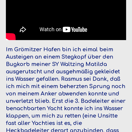
Im Grömitzer Hafen bin ich eimal beim
Austeigen an einem Stegkopf über den
Bugkorb meiner SY Waltzing Matilda
ausgerutscht und ausgehmäßig gekleidet
ins Wasser gefallen. Rasmus sei Dank, daß
ich mich mit einem beherzten Sprung noch
von meinem Anker abwenden konnte und
unverletzt blieb. Erst die 3. Badeleiter einer
benachbarten Yacht konnte ich ins Wasser
klappen, um mich zu retten (eine Unsitte
fast aller Yachties ist es, die
Heckbadeleiter derart anzubinden, dass