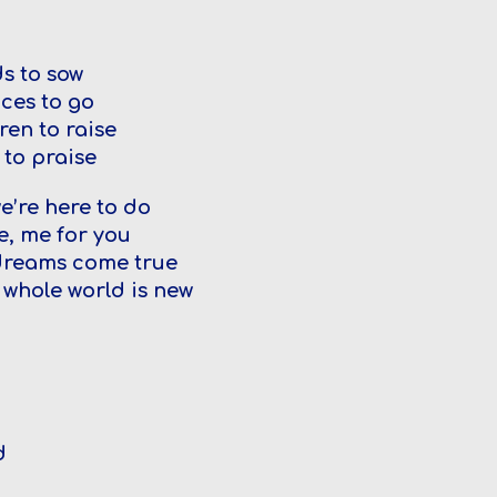
ds to sow
ces to go
ren to raise
to praise
 we’re here to do
me, me for you
so dreams come true
 whole world is new
d