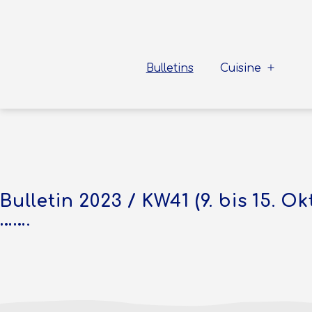
Zum
Inhalt
springen
Sea
To
Bulletins
Cuisine
Menü
Shore
öffnen
Bulletin 2023 / KW41 (9. bis 15. Ok
…….