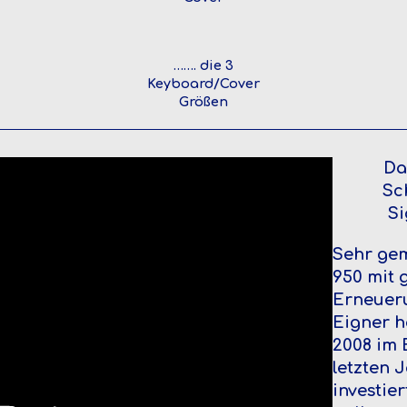
……. die 3
Keyboard/Cover
Größen
Da
Sc
S
Sehr gem
950 mit 
Erneueru
Eigner h
2008 im 
letzten J
investier