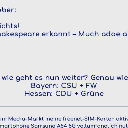
ober:
ichts!
hakespeare erkannt – Much adoe a
wie geht es nun weiter? Genau wie
Bayern: CSU + FW
Hessen: CDU + Grüne
 im Media-Markt meine freenet-SIM-Karten aktiv
Smartphone Samsung A54 5G vollumfänglich nutz