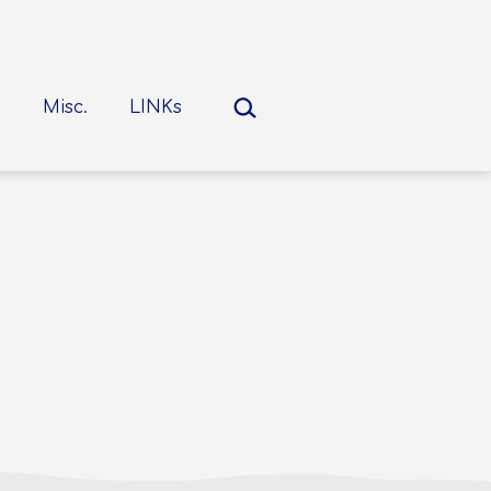
Suchen …
Misc.
LINKs
nü
nen