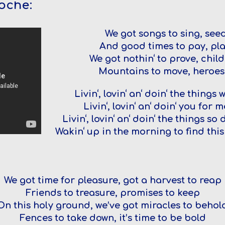
oche:
We got songs to sing, see
And good times to pay, pla
We got nothin‘ to prove, child
Mountains to move, heroes 
Livin‘, lovin‘ an‘ doin‘ the things
Livin‘, lovin‘ an‘ doin‘ you for 
Livin‘, lovin‘ an‘ doin‘ the things 
Wakin‘ up in the morning to find this
We got time for pleasure, got a harvest to reap
Friends to treasure, promises to keep
On this holy ground, we’ve got miracles to behol
Fences to take down, it’s time to be bold