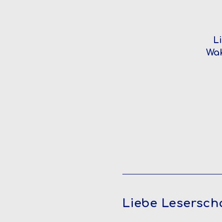
Li
Wak
Liebe Leserscha