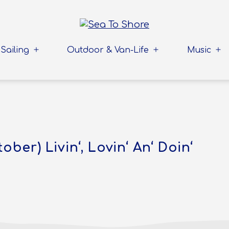
Sailing
Outdoor & Van-Life
Music
Menü
Menü
Me
öffnen
öffnen
öff
tober) Livin‘, Lovin‘ An‘ Doin‘