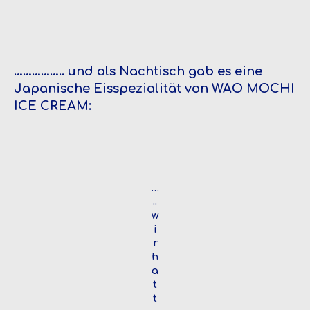
…………….. und als Nachtisch gab es eine
Japanische Eisspezialität von WAO MOCHI
ICE CREAM:
…
..
w
i
r
h
a
t
t