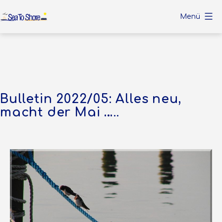
Zum
Menü
Inhalt
Sea
springen
To
Shore
Bulletin 2022/05: Alles neu,
macht der Mai …..