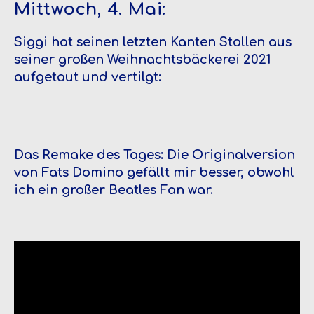
Mittwoch, 4. Mai:
Siggi hat seinen letzten Kanten Stollen aus
seiner großen Weihnachtsbäckerei 2021
aufgetaut und vertilgt:
Das Remake des Tages: Die Originalversion
von Fats Domino gefällt mir besser, obwohl
ich ein großer Beatles Fan war.