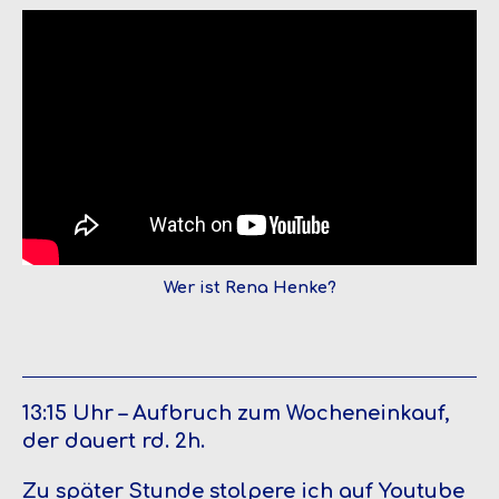
Wer ist Rena Henke?
13:15 Uhr – Aufbruch zum Wocheneinkauf,
der dauert rd. 2h.
Zu später Stunde stolpere ich auf Youtube