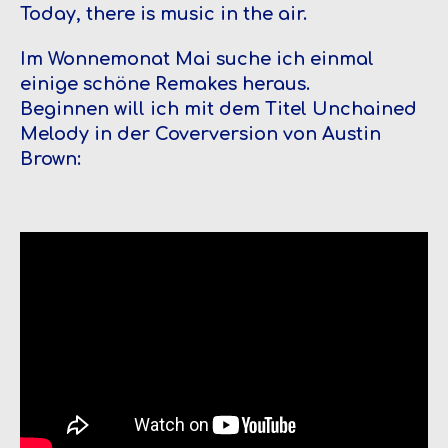
Today, there is music in the air.
Im Wonnemonat Mai suche ich einmal
einige schöne Remakes heraus.
Beginnen will ich mit dem Titel Unchained
Melody in der Coverversion von Austin
Brown: