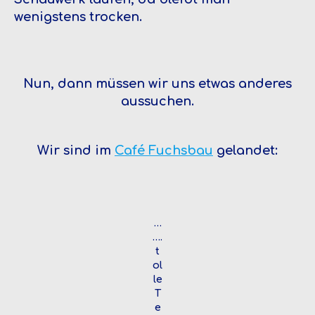
wenigstens trocken.
Nun, dann müssen wir uns etwas anderes
aussuchen.
Wir sind im
Café Fuchsbau
gelandet:
…
….
t
ol
le
T
e