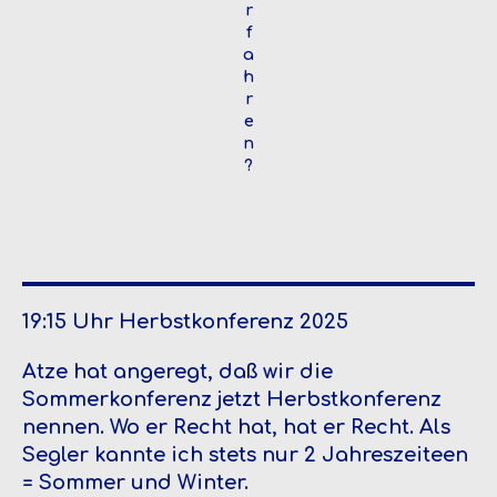
r
f
a
h
r
e
n
?
19:15 Uhr Herbstkonferenz 2025
Atze hat angeregt, daß wir die
Sommerkonferenz jetzt Herbstkonferenz
nennen. Wo er Recht hat, hat er Recht. Als
Segler kannte ich stets nur 2 Jahreszeiteen
= Sommer und Winter.