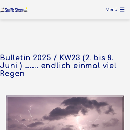
Zum
Menü
Inhalt
Sea
springen
To
Shore
Bulletin 2025 / KW23 (2. bis 8.
Juni ) …….. endlich einmal viel
Regen