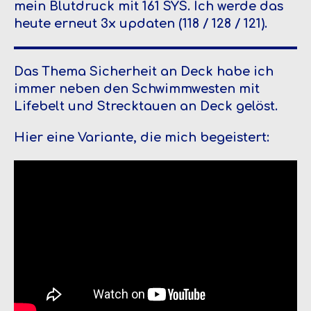
mein Blutdruck mit 161 SYS. Ich werde das
heute erneut 3x updaten (118 / 128 / 121).
Das Thema Sicherheit an Deck habe ich
immer neben den Schwimmwesten mit
Lifebelt und Strecktauen an Deck gelöst.
Hier eine Variante, die mich begeistert: