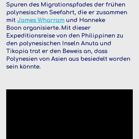
Spuren des Migrationspfades der frühen
polynesischen Seefahrt, die er zusammen
mit
James Wharram
und Hanneke
Boon organisierte.
Mit dieser
Expeditionsreise von den Philippinen zu
den polynesischen Inseln Anuta und
Tikopia trat er den Beweis an, dass
Polynesien von Asien aus besiedelt worden
sein könnte.